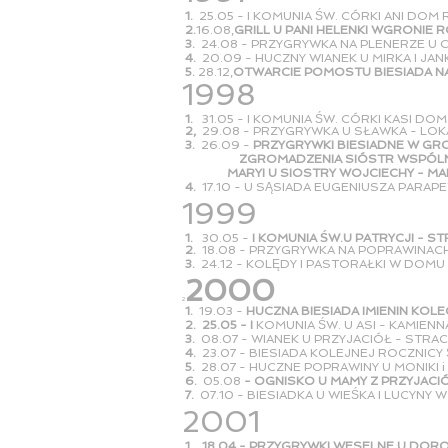
1.
25.05 - I KOMUNIA ŚW. CÓRKI ANI DOM
2.
16
.08,
GRILL U PANI HELENKI WGRONIE R
3.
24.08 - PRZYGRYWKA NA PLENERZE U C
4.
20.09 - HUCZNY WIANEK U MIRKA I JAN
5.
28.12,
OTWARCIE POMOSTU BIESIADA N
1998
1.
31.05 - I KOMUNIA ŚW. CÓRKI KASI D
2,
29.08 - PRZYGRYWKA U SŁAWKA - LO
3.
26.09 -
PRZYGRYWKI BIESIADNE W GR
ZGROMADZENIA SIÓSTR WSPÓLNEJ 
MARYI U SIOSTRY WOJCIECHY - MARZ
4.
17.10 - U SĄSIADA EUGENIUSZA PARA
1999
1.
30.05 -
I KOMUNIA ŚW.U PATRYCJI - 
2.
18.08 - PRZYGRYWKA NA POPRAWINACH
3.
24.12 - KOLĘDY I PASTORAŁKI W DOM
2000
2
1.
19.03 -
HUCZNA BIESIADA IMIENIN KOLEG
2. 25.05 - I
KOMUNIA ŚW. U ASI - KAMIEN
3.
08.07 - WIANEK U PRZYJACIÓŁ - STR
4.
23.07 - BIESIADA KOLEJNEJ ROCZNICY 
5.
28.07 - HUCZNE POPRAWINY U MONIKI
6.
05.08
- OGNISKO U MAMY Z PRZYJACI
7.
07.10 - BIESIADKA U WIEŚKA I LUCYNY 
2001
1. 18.04 - PRZYGRYWKI WESELNE U DORO