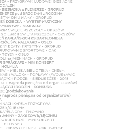
SZĄ - PRZYGRYWKI LUDOWE I BIESIADNE
LEN
 - BIESIADKA w PLENERZE - GRORUD
LENERZE pod BRZOZAMI z RODZINĄ
M DNIU MAMY - GRORUD
EŃ DZIECKA - WYSTĘP MUZYCZNY
OWY - GRABNIAK
SKIM ŚWIĘCIE PSZCZOŁY - OKSZÓW
GO część II ŚWIĘTA PSZCZOŁY - OKSZÓW
EŃ KAPŁAŃSKICH KS.BARTŁOMIEJA
 ŚW. HALLVARD - OSLO
ZINY BEATY i KRYSTYNY - GRORUD
RUPOWANIE SPORTOWE - OAK
EN - OSLO
OLI na IMIENINACH - GRORUD
R SPRÅKKAFE - MINI KONSERT
LMLIA
W. - MIEJSKA BIBLIOTEKA - CHEŁM
u KASI i WALDKA - POPŁAWY k/WOJSŁAWIC
ĄCYCH RODZIN - SIEDLISZCZE - 2018
jsca + nagroda pieniężna od organizatorów)
D MUZYKUJĄCYCH RODZIN - KONKURS
(podziękowanie
CZE
nagroda pieniężna od organizatorów)
A
ENINACH KAPELA PRZYGRYWA
CHEŁMA
m KAPELA GRA - PNIÓWNO
 u JANINY - ZAKSZÓW k/ŁĘCZNEJ
RU KURS NOR.- MINI KONCERT
TOVNER
E - ZABAWY LETNIEJ -OAK- BJERKE