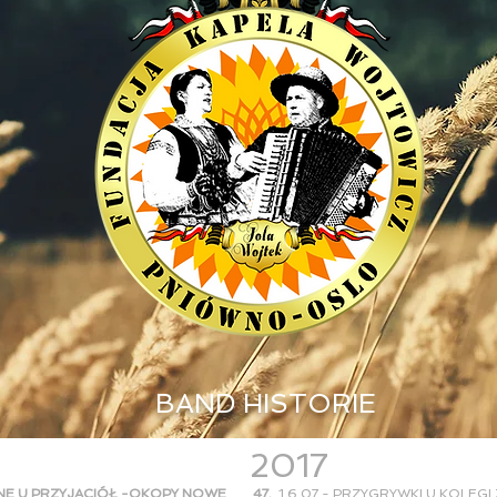
BAND HISTORIE
2017
NE U PRZYJACIÓŁ -OKOPY NOWE
47.
1 6.07 - PRZYGRYWKI U KOLEG