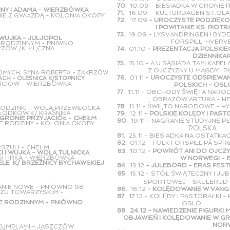
70.
10.09 - BIESIADKA W GRONIE 
NY I ADAMA - WIERZBÓWKA
71.
16.09 - KULTURDAGEN ST.OLA
IE Z GWIAZDĄ - KOLONIA OKOPY
72.
17.09
- UROCZYSTE PODZIĘKO
I POWITANIE KS. PIOTRA KO
73.
19.09 - LYSVANDRINGEN I B
I I WUJKA - JULJOPOL
FORSPILL
HVERVE
E RODZINNYM - PNIWNO
RZÓW /K. ŁĘCZNA
74.
01.10
- PREZENTACJA POLSKI
DZIENNIKARSKIM 
75.
15.10 - A U SĄSIADA TAM KAPE
Z OJCZYZNY U MAGDY I PIOT
OMYCH, SYNA ROBERTA - ZAKRZÓW
76.
01.11
- UROCZYSTE ODŚP
ACH - OLEŚNICA K/STOPNICY
EŚCIÓW - WIERZBÓWKA
POLSKICH - OSL
77.
11.11 - OBCHODY ŚWI
OBRAZÓW ARTURA - HE
78.
11.11 - ŚWIĘTO NARODOWE - H
RODZINKI - WOLA PRZEWŁOCKA
 SŁODKÓW K/ KRAŚNIKA
79.
12.11
- POLSKIE KOLĘDY I PAS
GRONIE PRZYJACIÓŁ - CHEŁM
80.
19.11 - NAGRANIE STU
IE RODZINY - KOLONIA OKOPY
POLSKA
81.
25.11 - BIESIADKA NA OSTATKA
82.
01.12 - FOLK FORSPILL PÅ SP
RSZULI - CHEŁM
83.
10.12
- POWRÓT ANI DO OJCZY
I I WUJKA - WOLA TULNICKA
I I IRKA - WIERZBÓWKA
W NORWEGI - EKEBE
ELE K/ BRZEŻNICY BYCHAWSKIEJ
84.
13.12
- JULEBORD - ERAS FEST
85.
15.12 - STÓŁ ŚWIĄTECZ
SPORTOWEJ - SKULERUD -
NIE NOWE - PNIÓWNO 98
86.
16.12
- KOLĘDOWANIE W VANG
ECZU TOWARZYSKIM -
87.
17.12 - KOLĘDY i PASTOR
IE RODZINNYM - PNIÓWNO
OSLO
88. 24.12 - NAWIEDZENIE FIGU
OBJAWIEŃ I KOLĘDOWANIE W GR
NORWEG
 KUMPLAMI - JASZCZÓW