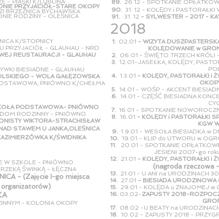
 - PIASKI K/LUBLINA
89.
26.12 - SPOTKANIE OPŁATKOW
RONIE PRZYJACIÓŁ-STARE OKOPY
90.
31. 12 - KOLĘDY i PASTORAŁKI
DZI BRZEŻNICA BYCHAWSKA
NIE RODZINY - OLEŚNICA
91.
31. 12
- SYLWESTER - 2017 - K
2018
ŚNICA K/STOPNICY
1.
02.01
- WIZYTA DUSZPASTERSK
 U PRZYJACIÓŁ - GLAUHAU - NRD
KOLĘDOWANIE w GRONIE R
WEJ REUSTAURACJI - GLAUHAU
2.
06.01 - ŚWIĘTO TRZECH KRÓLI
3.
12.01-JASEŁKA, KOLĘDY, PAST
POLSK
GRYWKI BIESIADNE - GLAUHAU
4.
1 3.01
- KOLĘDY, PASTORAŁKI i
POLSKIEGO - WOLA GAŁĘZOWSKA
OKOPY KOLO
PODSTAWOWA, PNIÓWNO K/CHEŁMA
5.
14.01 - WOŚP - AKCENT BIES
6.
14.01 - CZĘŚĆ BIESIADNA KO
CYCÓ
ZKOŁA PODSTAWOWA- PNIÓWNO
7.
16.01 - SPOTKANIE NOWOROCZ
A DOM RODZINNY - PNIÓWNO
8.
16.01
- KOLĘDY i PASTORAŁK
EONISTY WIKTORA-STRACHISŁAW
KGW WIERZB
 NAD STAWEM U JANKA,OLEŚNICA
9.
1 9.01 - WESOŁA BIESIADKA w D
 KAZIMIERZÓWKA K/ŚWIDNIKA
10.
19.01 - KLIP do UTWORU w OG
11.
20.01 - SPOTKANIE OPŁATKOWE
JESIENI 2007-go roku - KO
12.
21.01
- KOLĘDY, PASTORAŁKI i
WE W SZKOLE - PNIÓWNO
(nagroda rzeczowa -
 RZEKĄ ŚWINKĄ - ŁĘCZNA
13.
21.01 - U ANI na URODZINACH 
NICA -
(Zajęcie I-go miejsca
14.
27.01
- BIESIADA URODZINOWA 
d organizatorów)
15.
29.01 - KOLĘDA u ZNAJOMEJ w
KA
16.
03.02-
ZAPUSTY 2018-ROZPOCZ
GRORU
ZINNYM - KOLONIA OKOPY
17.
08.02 -U BEATY na URODZINA
18.
10.02 - ZAPUSTY 2018 - PRZYG