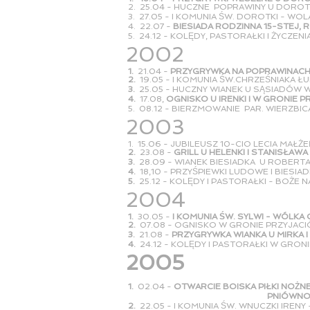
2. 25.04 - HUCZNE POPRAWINY U DOROT
3. 27.05 - I KOMUNIA ŚW. DOROTKI - W
4. 22.07 -
BIESIADA RODZINNA 15-STEJ, 
5. 24.12 - KOLĘDY, PASTORAŁKI I ŻYCZEN
2002
1.
21.04 -
PRZYGRYWKA NA POPRAWINACH J
2.
19.05 - I KOMUNIA ŚW.CHRZEŚNIAKA 
3.
25.05 - HUCZNY WIANEK U SĄSIADÓW 
4.
17.08,
OGNISKO U IRENKI I W GRONIE 
5. 08.12 - BIERZMOWANIE PAR. WIERZBI
2003
1. 15.06 - JUBILEUSZ 10-CIO LECIA MA
2.
23.08 -
GRILL U HELENKI I STANISŁAWA
3.
28.09 - WIANEK BIESIADKA U ROBERTA
4.
18,10 - PRZYŚPIEWKI LUDOWE I BIESI
5.
25.12 - KOLĘDY I PASTORAŁKI - BOŻE
2004
1.
30.05 -
I KOMUNIA ŚW. SYLWI - WÓLKA
2.
07.08 - OGNISKO W GRONIE PRZYJACI
3.
21.08 -
PRZYGRYWKA WIANKA U MIRKA I 
4.
24.12 - KOLĘDY I PASTORAŁKI W GRON
2005
1.
02.04 -
OTWARCIE BOISKA PIŁKI NOŻN
PNIÓWN
2.
22.05 - I KOMUNIA ŚW. WNUCZKI IRENY