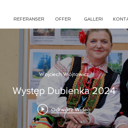
SPOŁU
REFERENCJE
OFERTA
FUNDACJA
PRZYJ
REFERANSER
OFFER
GALLERI
KONT
Wojciech Wójtowicz
Występ Dubienka 2024
Odtwórz Wideo