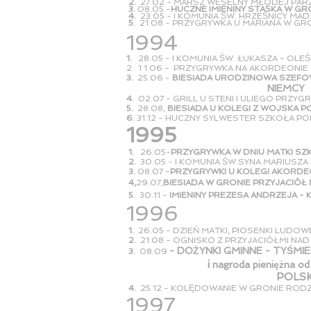
2.
27.02 - MARSZ WESELNY MŁODEJ PARZE
3.
08.05 -
HUCZNE IMIENINY STAŚKA W G
4.
23.05 - I KOMUNIA ŚW. HRZEŚNICY MA
5.
21.08 - PRZYGRYWKA U MARIANA W GRO
1
994
1.
28.05 - I KOMUNIA ŚW. ŁUKASZA - OLE
2. 1 1.06 - PRZYGRYWKA NA AKORDEONIE
3.
25.06 -
BIESIADA URODZINOWA SZEFO
NIEMCY
4.
02.07 - GRILL U STENI I ULIEGO PRZY
5.
28.08,
BIESIADA U KOLEGI Z WOJSKA 
6.
31.12 - HUCZNY SYLWESTER SZKOŁA 
1995
1.
26.05-
PRZYGRYWKA W DNIU MATKI S
2.
30.05 - I KOMUNIA ŚW.SYNA MARIUSZ
3.
08.07 -
PRZYGRYWKI U KOLEGI AKORD
4,
29.07,
BIESIADA W GRONIE PRZYJACIÓŁ
5.
30.11 -
IMIENINY PREZESA ANDRZEJA -
1996
1.
26.05 - DZIEŃ MATKI, PIOSENKI LUDO
2.
21.08 - OGNISKO Z PRZYJACIÓŁMI NAD
- DOŻYNKI GMINNE - TYŚMIE
3.
08.09
i
nagroda pieniężna o
POLS
4.
25.12 - KOLĘDOWANIE W GRONIE ROD
1997