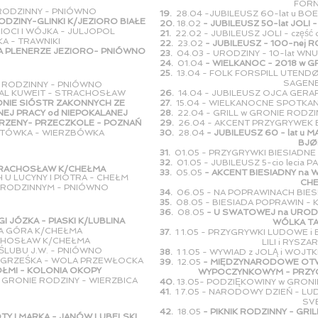
FORNEB
 RODZINNY - PNIÓWNO
19.
28.04 -JUBILEUSZ 60-lat u B
ODZINY-GLINKI K/JEZIORO BIAŁE
20.
18.02
- JUBILEUSZ 50-lat JOL
IOCI I WÓJKA - JULJOPOL
21.
22.02 - JUBILEUSZ JOLI - częś
KA - TRAWNIKI
22.
23.02
- JUBILEUSZ - 100-nej 
A PLENERZE JEZIORO- PNIÓWNO
23.
04.03 - URODZINY - 10-lat WN
24.
01.04
- WIELKANOC - 2018 w 
25.
13.04 - FOLK FORSPILL UTEND
SAGENE - O
OM RODZINNY - PNIÓWNO
KAL KUWEIT - STRACHOSŁAW
26.
14.04 - JUBILEUSZ OJCA GERA
ONIE SIÓSTR ZAKONNYCH ZE
27.
15.04 - WIELKANOCNE SPOTKAN
PRACY od NIEPOKALANEJ
28.
22.04 - GR
ILL w GRONIE RODZ
ENY- PRZECZKOLE - POZNAŃ
29.
26.04 - AKCENT PRZYGRYWEK
PETÓWKA - WIERZBÓWKA
30.
28.04
- JUBILEUSZ 60 - lat u
BJØRND
31.
01.05 - PRZYGRYWKI BIESIADNE 
32.
01.05 - JUBILEUSZ 5-cio lecia
STRACHOSŁAW K/CHEŁMA
33.
05.05
- AKCENT BIESIADNY na 
 U LUCYNY I PIOTRA - CHEŁM
CHEŁ
U RODZINNYM - PNIÓWNO
34.
06.05 - NA POPRAWINACH BIESIA
35.
08.05 - BIESIADA POPRAWIN - K.
36.
08.05
- U SWATOWEJ na UROD
I JÓZKA - PIASKI K/LUBLINA
WÓLKA TARNO
NA GÓRA K/CHEŁMA
37.
1 1.05 - PRZYGRYWKI LUDOWE i
ACHOSŁAW K/CHEŁMA
LILI i RYSZARDA -
ŚLUBU J.W. - PNIÓWNO
38.
1 1.05 - WYWIAD z JOLĄ i WOJ
 i GRZEŚKA - WOLA PRZEWŁOCKA
39.
12.05
- MIĘDZYNARODOWE O
ÓŁMI - KOLONIA OKOPY
WYPOCZYNKOWYM - PRZYGRYWK
W GRONIE RODZINY - WIERZBICA
40.
13.05- PODZIĘKOWINY w GRO
41.
1 7.05 - NARODOWY DZIEŃ - L
SVELVI
42.
18.05
- PIKNIK RODZINNY - GRI
TY I MARKA - JANÓW LUBELSKI