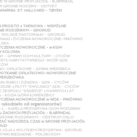
E W GRONIE PRZYJACIÓŁ - BJØRNDAL
 W GRONIE RODZINY - VEITVET
AWIARNIA ST. HALLVARD - TØYEN
A PROSTO z TARNOWA - WSPÓLNE
ODZINNYM - GRORUD
 - POLSKIE PASTORAŁKI - GRORUD
ORAŁKI i ŻYCZENIA NOWOROCZNE-PNIÓWNO
A
 ŻYCZENIA NOWOROCZNE - w KGW
NIA
IADNY - GMINNY DOM KULTURY - CYCÓW
NCERTU HARYTATYWNEGO-WOŚP GDK
W
NO-OPŁATKOWE - GMINA WIERZBICA
I SPOTKANIE OPŁATKOWO-NOWOROCZNE
ÓWKA
NIU BABCI i DZIADKA - GDK - CYCÓW
RODZIE z PŁYTY "SWOJSKO" GDK - CYCÓW
 ZESPOŁU "SĄSIEDZI" z DAWNYCH LAT
ZIA GÓRA k/WIERZBICY
 ŻYCZENIA NOWOROCZNE w WDK - PNIÓWNO
 rękodzieło od organizatorów)
30-L - KAPELA PRZYGRYWA-DOM RODZINNY
u ZACNYCH PRZYJACIÓŁ - BJØRNDAL
 GRONIE RODZINNYM - CENTRUM OSLO
ĄĆ NADSZEDŁ CZAS w GRONIE PRZYJACIÓŁ
D
CH JOJA z WOJTKIEM PRZYGRYWA- GRORUD
RYWKI BIESIADNE - POLSKI DOM