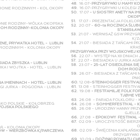
48.
16.07-
PRZYGRYWKI U MAMY KO
49.
16.07-PRZYGRYWKI U KOLEGI
RONIE RODZINNYM - KOL.OKOPY
50.
17.07
- U SIOSTRY ANETY NA I
OKOPY KOLO
51.
17.07 - PREZENTACJA FOLKLO
RONIE RODZINY-WÓLKA OKOPSKA
52.
20.07 -
60-ta ROCZNICA ŚLUB
A DOM RODZINNY-KOLONIA OKOPY
STANISŁAWA - SRE
53.
21.07 - WERNISAŻ GSW PRZYG
K/ZAMOŚC
54.
21.07 - BIESIADA Z TAŃCAMI 
NE, PRYWATKA HOTEL - LUBLIN
KRAS
U RODZINNYM - KOLONIA OKOPY
PRZYGRYWKA PRZY WOJSKOWEJ K
56.
22.07 - WYSTĘP NA XII DNIA
57.
22.07 - BIESIADKA U JURKA A
SIADA ZBYSZKA - LUBLIN
58.
23.07
- 25-LAT OSIEDLENIA SI
RKA I WOJTKA - HOTEL - LUBLIN
DOM RODZINNY -
59.
26.07 - BIESIADKA Z TAŃCAMI 
PNIÓW
60.
12.08
-STEINHOGGER FESTIVA
 IMIENINACH - HOTEL- LUBLIN
61.
13.08 - STEINHOGGER FESTIV
GI JURKA - POGODNA - LUBLIN
62.
19.08
- FESTFAMILJE FOLK FO
TJØME VED/TO
63.
26.08 - PARADA FOLKLORU -
JSKO POLSKIE - KOŁOBRZEG
64.
26.08
- SOMMERFESTIVAL - 
WOJSKA POLSKIEGO
65.
26.08 - URODZINY HANNY PRZY
GJELLEÅSTO
66
.
27.08
- EPOKOWY FESTIWAL 
67.
02.09 - UROCZYSTOŚĆ BIERZ
OSL
INĄ - KOLONIA OKOPY
68.
02.09 - ŚWIĘCENIA KAPŁAŃSKI
ÓW - WIERZBÓWKA K/PARCZEWA
PRZYGRYWKI - KAWI
69.
10.09
- DOŻYNKI POWIATU CH