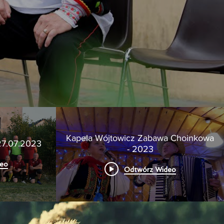
Kapela Wójtowicz Zabawa Choinkowa
27.07.2023
- 2023
eo
Odtwórz Wideo