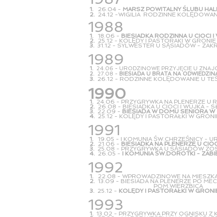
1.
26.04 -
MARSZ POWITALNY ŚLUBU HALI
2.
24.12 -WIGILIA RODZINNE KOLĘDOWAN
1988
1.
18.06 -
BIESIADKA RODZINNA U CIOC
2.
25.12 - KOLĘDY I PASTORAKI W GRONI
3.
31.12 - SYLWESTER U SĄSIADÓW - ZAK
1989
1.
24.06 - URODZINOWE PRZYJĘCIE U ZNAJ
2.
27.08 -
BIESIADA U BRATA NA ODWIEDZIN
3.
26.12 - RODZINNE KOLĘDOWANIE U T
1990
1.
24.06 - PRZYGRYWKA NA PLENERZE U 
2.
26.08 - BIESIADKA U CIOCI I WUJKA -
3.
22.09 -
BIESIADA W DOMU SENIORA W 
4.
25.12 - KOLĘDY I PASTORAŁKI W GRON
1991
1.
19.05 - I KOMUNIA ŚW.CHRZEŚNICY - U
2.
21.06 -
BIESIADKA NA PLENERZE U CIOC
3.
25.08 - PRZYGRYWKA U SĄSIADÓW ZOS
4.
26.05 -
I KOMUNIA ŚW.DOROTKI - ZABI
1992
1.
22.08 - WPROWADZINOWE NA MIESZKA
2.
13.09 - BIESIADA NA PLENERZE PO M
POM.WIERZBICA
3.
25.12 -
KOLĘDY I PASTORAŁKI W GRON
1993
1.
13.02 - PRZYGRYWKA PRZY OGNISKU Z