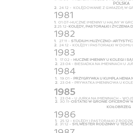
POLSKA
2.
24.12 - KOLĘDOWANIE Z GWIAZDĄ W G
1981
1.
01.07-HUCZNE IMIENINY U HALINY W G
2.
25.12-
KOLĘDY, PASTORAŁKI I ŻYCZENI
1982
1.
27.11 -
STUDIUM MUZYCZNO-ARTYSTYCZ
2.
24.12 - KOLĘDY I PASTORAŁKI W DOM
1983
1.
17.02 -
HUCZNE IMIENINY U KOLEGI I SĄ
2.
23.04 - BIESIADKA NA IMIENINACH U JU
1984
1.
19.01 -
PRZYGRYWKA U KUMPLA HENIA NA
2.
23.04 - PRYWATKA IMIENINOWA U KOLE
1
985
1.
23.04 - U JURKA NA IMIENINACH - WO
2.
30.11-
OSTATKI W GRONIE OFICERÓW 
KOŁOBRZEG
1986
1.
25.12 - KOLĘDY I PASTORAŁKI Z RODZ
2.
31.12 -
SYLWESTER RODZINNY U TEŚCI
1987