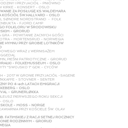
RODZINY I PRZYJACIÓŁ - PNIÓWNO
V KIRKE - KONSERT - OSLO
WANIE ZA POSŁUGĘ KS.WALDEMARA
ŚCIÓŁ ŚW.HALLVARD - OSLO
YDEL SØNDRE NORDSTRAND - FOLK
NBUKTA - FJORD CAMP
EGO FOLKLORU W ŚRODOWISKU
- GRORUD
LA GRA - POWITANIE ZACNYCH GOŚCI
RA - MORTENSRUD - NORWEGIA
IEWANIE HYMNU PRZY GROBIE LOTNIKÓW
O
ĘTA NARODOWEGO WRAZ z WERNISAŻEM
GGEDAL
YMN, PIEŚNI PATRIOTYCZNE - GRORUD
TORAŁKI - FOLKEMUSSEUM - OSLO
DYJNE PŁYTY "SWOJSKO 1" GDK - CYCÓW
CH - 2017 W GRONIE PRZYJACIÓŁ -SAGENE
RØKKAFFE - STOVNER - SENTER
ZNY PO 4-ech LATACH EMIGRACJI
RG - OSLO
IVAL - GRUNERLØKKA
NY I JUBILEUSZ PIERWSZEGO ROKU SEKCJI
 OSLO
 SKOLE - MOSS - NORGE
AŁKI - KAWIARNIA PRZY KOŚCIELE ŚW. OLAV
RKI MB. FATIMSKIEJ Z RACJI SETNEJ ROCZNICY
ONIE RODZINNYM - GRORUD
IA