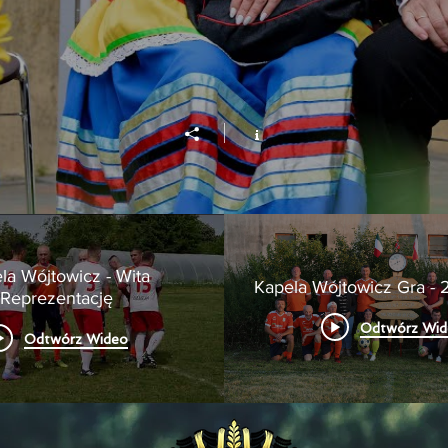
la Wójtowicz - Wita
Kapela Wójtowicz Gra - 
Reprezentację
Odtwórz Wid
Odtwórz Wideo