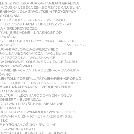
LEGI Z WOJSKA JURKA- MAJDAN GRABINA
 Z WOJSKA LESZKA ZEMBORZYCE K/LUBLINA
MIENINACH JOLA Z WOJTKIEM PRZYGRYWA
NIA
RU GOŚCIOM Z UKRAINY - PNIÓWNO
U TEODOZJI I JANA, JUBILEUSZ 70-LAT
BRZYSZCZE
RYWKI BIESIADNE - KRASNOBRÓD
IA
PRZY GRILLU AGROTURYSTYKA U JANUSZA
NOBRÓD
55.
22.07-
UCHNI POLOWEJ-ZWIERZYNIEC
CH JAKUBA WĘDROWYCZA - WOJSŁAWICE
GRO PSZCZOŁA - WOJSŁAWICE
Ę W PNIÓWNIE, KOLEJNE ROCZNICE ŚLUBU
 PNIÓWNO
NA IMIENINACH ANI I URODZINACH DAWIDKA
NO
LEN FOLK FORSPILL PÅ PLENAREN-GRORUD
ALEN - KONSERT-PÅ PLENAREN - GRORUD
RSPILL PÅ PLENAREN - VERDENS ENDE
NSBERG
 KULTUR MIĘDZYNARODOWYCH - OSLO
KONSERT - BJØRNDAL
GRYWKI I PRZYŚPIEWKI BIESIADNE
PPEN
- KULTUR MIĘDZYNARODOWYCH - OSLO
MOWANIA U ZNAJOMEJ - AKER BRYGGE
O
E
MYRONA
KOŚCIÓŁ ŚW. OLAF
ARNIA OSLO
EŁMSKIEGO - KONCERT - REJOWIEC