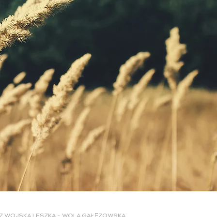
I Z WOJSKA LESZKA - WOLA GAŁĘZOWSKA