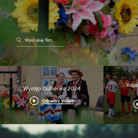
Search videos
Kape
Występ Dubienka 2024
Odtwórz Wideo