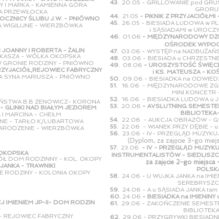
43.
20.05 - GRILLOWANIE pod GRU
Y I MARKA - KAMIENNA GÓRA
GRORUDDA
OLA PRZEWŁOCKA
44.
21.05
- PIKNIK Z PRZYJACIÓŁMI
ROCZNICY ŚLUBU J.W. - PNIÓWNO
45.
26.05 - BIESIADA LUDOWA w P
IA WIGILIJNE - WIERZBÓWKA
i SĄSIADAMI w UROCZYSTY
46.
01.06
- MIĘDZYNARODOWY DZI
OŚRODEK WYPOCZYNK
OANNY I ROBERTA - ŻALIN
47.
03.06 - WYSTĘP na NADBUŻAŃ
ŁUKASZA - WÓLKA OKOPSKA
48.
03.06 - BIESIADA u CHRZESTNE
W GRONIE RODZINY - PNIÓWNO
49.
08.06
- UROSZYSTOŚĆ ŚWIĘC
PRZYJACIÓŁ,REJOWIEC FABRYCZNY
i KS. MATEUSZA - KOŚCIÓŁ
CA SYNA MARIUSZA - PNIÓWNO
50.
09.06 - BIESIADKA na ODWIED
51.
16.06 - MIĘDZYNARODOWE ZG
MINI KONCETR - TØY
52.
16.06 - BIESIADKA LUDOWA u J
ŁŻEŃSTWA B.B ZENOWICZ- KORONA
53.
20.06
- AVSLUTNING SEMESTE
 - GLINKI NAD BIAŁYM JEZIOREM
BIBLIOTEKA- HO
 I MARCINA - CHEŁM
54.
22.06 - AUKCJA OBRAZÓW - GS
ADNE - TARŁO K/LUBARTOWA
55.
22.06 - WIANEK PRZY DĘBIE - 
 NARODZENIE - WIERZBÓWKA
56.
23.06 - IV- PRZEGLĄD MUZYKUJ
(Dyplom, za zajęcie 3-go mie
57.
23.06
- IV - PRZEGLĄ
 OKOPSKA
INSTRUMENTALISTÓW - SIEDLISZ
ÓŁ DOM RODZINNY - KOL. OKOPY
za zajęcie 2-go miejsca + 
JANKA - TRAWNIKI
POLSK
IE RODZINY - KOLONIA OKOPY
58.
24.06 - U WUJKA JANKA na IMI
SEREBRYSZCZE k/
59.
24.06 - A u SĄSIADA JANKA ta
60.
24.06
- BIESIADKA na IMIENINY
EJ IMIENIEM JP-II- DOM RODZIN
61.
29.06 - ZAKOŃCZENIE SEMEST
O
BIBLIOTEKA - S
 - REJOWIEC FABRYCZNY
62.
29.06 - PRZYGRYWKI BIESIADN