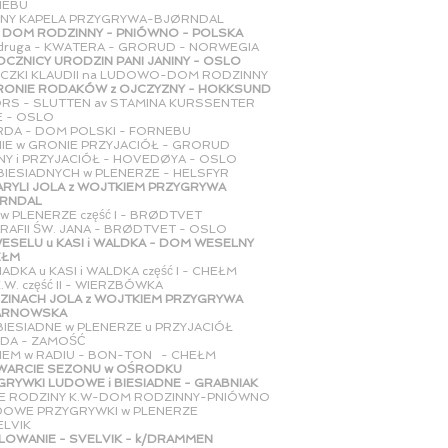
U
OENY KAPELA PRZYGRYWA-BJØRNDAL
I - DOM RODZINNY - PNIÓWNO - POLSKA
ć druga - KWATERA - GRORUD - NORWEGIA
ROCZNICY URODZIN PANI JANINY - OSLO
UCZKI KLAUDII na LUDOWO
-DOM RODZINNY
GRONIE RODAKÓW z OJCZYZNY - HOKKSUND
ØRS - SLUTTEN av STAMINA KURSSENTER
SLO
RDA - DOM POLSKI - FORNEBU
IE w GRONIE PRZYJACIÓŁ - GRORUD
INY i PRZYJACIÓŁ - HOVEDØYA - OSLO
BIESIADNYCH
w
PLENERZE - HELSFYR
 MARYLI JOLA z WOJTKIEM PRZYGRYWA
AL
w PLENERZE część I -
BRØDTVET
 PARAFII ŚW. JANA - BRØDTVET - OSLO
WESELU u KASI i WALDKA - DOM WESELNY
M
DKA u KASI i WALDKA część I - CHEŁM
W. część II - WIERZBÓWKA
ZINACH JOLA z WOJTKIEM PRZYGRYWA
WSKA
 BIESIADNE w PLENERZE u PRZYJACIÓŁ
 ZAMOŚĆ
TKIEM w RADIU - BON-TON - CHEŁM
TWARCIE SEZONU w OŚRODKU
I LUDOWE i BIESIADNE - GRABNIAK
NIE RODZINY K.W-DOM RODZINNY-PNIÓWNO
UDOWE PRZYGRYWKI w PLENERZE
K
LLOWANIE - SVELVIK - k/DRAMMEN